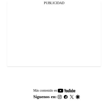
PUBLICIDAD
youtube-
Más contenido en
footer
instagram
facebook
twitter
google
Síguenos en: