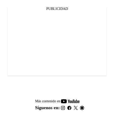
PUBLICIDAD
youtube-
Más contenido en
footer
instagram
facebook
twitter
google
Síguenos en: