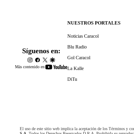
NUESTROS PORTALES
Noticias Caracol
Blu Radio
Síguenos en:
Gol Caracol
instagram
facebook
twitter
google
youtube-
Más contenido en
La Kalle
footer
DiTu
El uso de este sitio web implica la aceptación de los
Términos y co
S.A.
Todos los Derechos Reservados D.R.A. Prohibida su reproducció