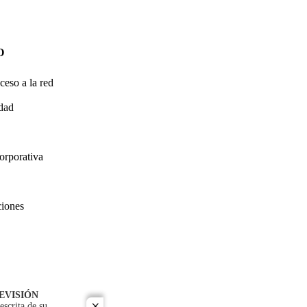
O
ceso a la red
idad
orporativa
ciones
EVISIÓN
escrita de su