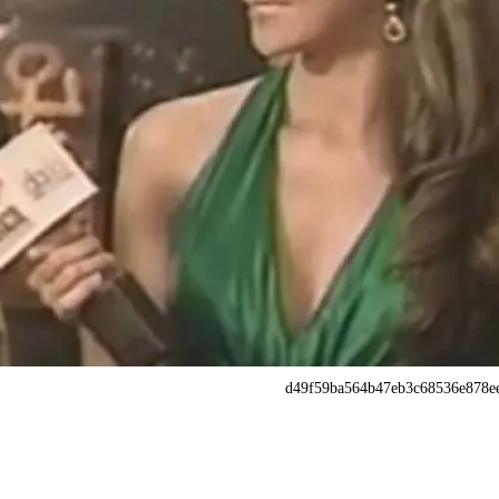
d49f59ba564b47eb3c68536e878ee