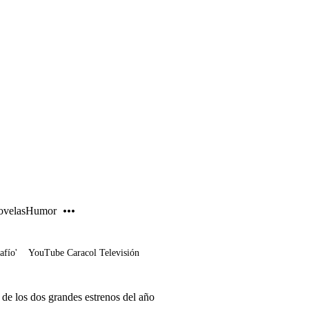
PUBLICIDAD
velas
Humor
afío'
YouTube Caracol Televisión
 de los dos grandes estrenos del año