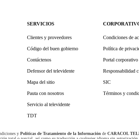
SERVICIOS
CORPORATIV
Clientes y proveedores
Condiciones de ac
Código del buen gobierno
Política de privac
Contáctenos
Portal corporativo
Defensor del televidente
Responsabilidad c
Mapa del sitio
SIC
Pauta con nosotros
Términos y condi
Servicio al televidente
TDT
ndiciones
y
Políticas de Tratamiento de la Información
de
CARACOL TEL
n total o parcial, así como su traducción a cualquier idioma sin autorización 