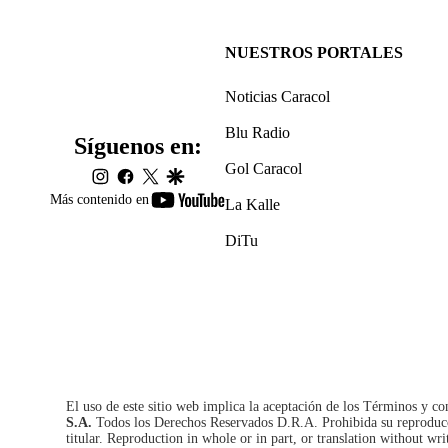
NUESTROS PORTALES
Noticias Caracol
Blu Radio
Síguenos en:
Gol Caracol
instagram
facebook
twitter
google
youtube-
Más contenido en
La Kalle
footer
DiTu
El uso de este sitio web implica la aceptación de los
Términos y co
S.A.
Todos los Derechos Reservados D.R.A. Prohibida su reproducció
titular. Reproduction in whole or in part, or translation without wri