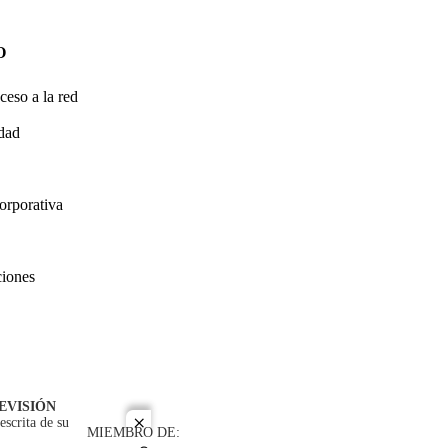
O
ceso a la red
idad
orporativa
ciones
EVISIÓN
escrita de su
close
MIEMBRO DE: