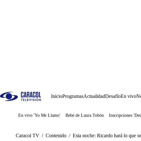
Inicio
Programas
Actualidad
Desafío
En vivo
No
En vivo 'Yo Me Llamo'
Bebé de Laura Tobón
Inscripciones 'Des
Juegos
Caracol TV
/
Contenido
/
Esta noche: Ricardo hará lo que se