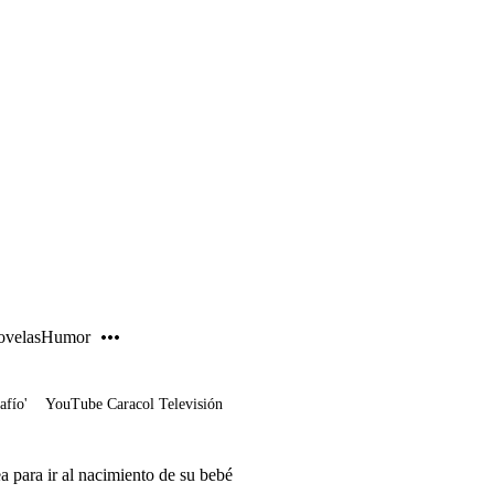
PUBLICIDAD
velas
Humor
afío'
YouTube Caracol Televisión
a para ir al nacimiento de su bebé