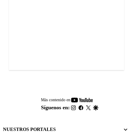
youtube-
Más contenido en
footer
instagram
facebook
twitter
google
Síguenos en:
NUESTROS PORTALES