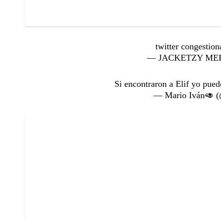
twitter congestio
— JACKETZY MERI
Si encontraron a Elif yo pued
— Mario Iván🥑 (