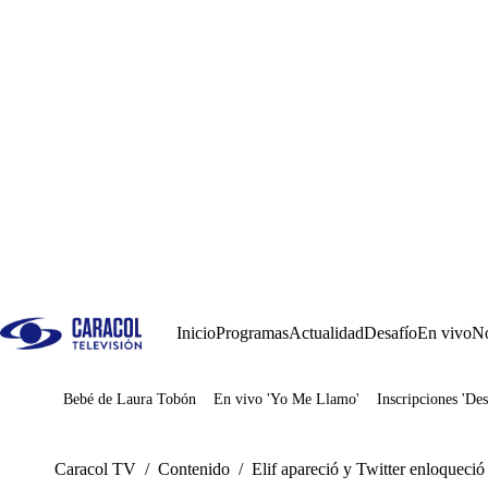
Inicio
Programas
Actualidad
Desafío
En vivo
No
Bebé de Laura Tobón
En vivo 'Yo Me Llamo'
Inscripciones 'Des
Juegos
Caracol TV
/
Contenido
/
Elif apareció y Twitter enloqueció