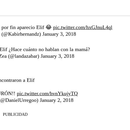
por fin aparecio Elif 😂
pic.twitter.com/hxGJnuL4ql
 (@Kabirhernandz)
January 3, 2018
 Elif ¿Hace cuánto no hablan con la mamá?
Zea (@landazabar)
January 3, 2018
contraron a Elif
URÓN!!
pic.twitter.com/hvnYkujyTQ
 (@DanielUrregoo)
January 2, 2018
PUBLICIDAD