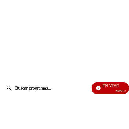
Entrada
EN VIVO
de
María La Del Ba
Enviar
búsqueda
búsqueda