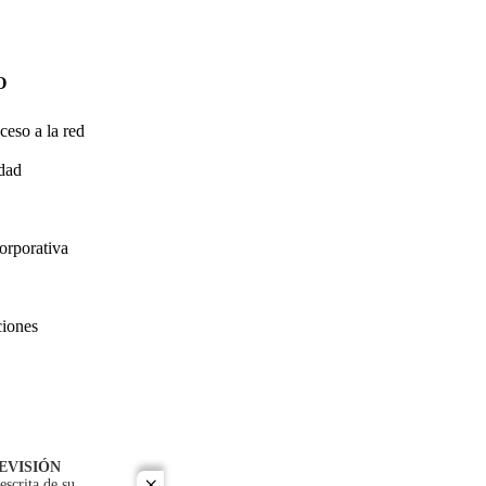
O
ceso a la red
idad
orporativa
ciones
EVISIÓN
escrita de su