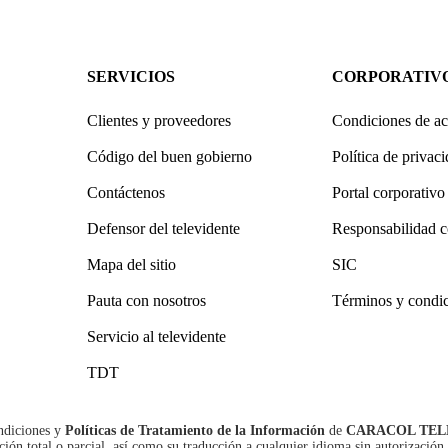
SERVICIOS
CORPORATIV
Clientes y proveedores
Condiciones de ac
Código del buen gobierno
Política de privac
Contáctenos
Portal corporativo
Defensor del televidente
Responsabilidad c
Mapa del sitio
SIC
Pauta con nosotros
Términos y condi
Servicio al televidente
TDT
ndiciones
y
Políticas de Tratamiento de la Información
de
CARACOL TEL
n total o parcial, así como su traducción a cualquier idioma sin autorización 