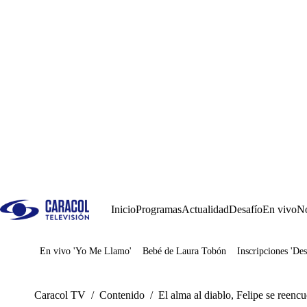
Inicio
Programas
Actualidad
Desafío
En vivo
No
En vivo 'Yo Me Llamo'
Bebé de Laura Tobón
Inscripciones 'Des
Juegos
Caracol TV
/
Contenido
/
El alma al diablo, Felipe se reenc