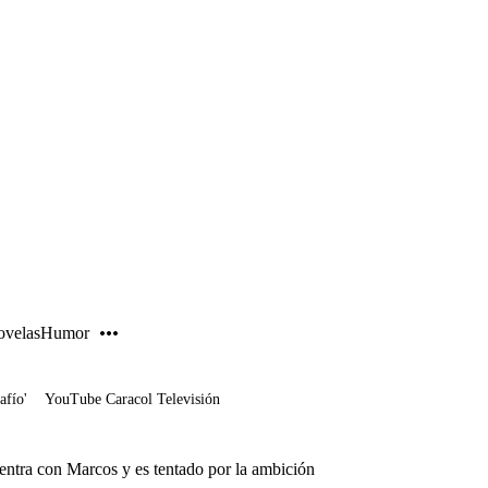
PUBLICIDAD
velas
Humor
afío'
YouTube Caracol Televisión
uentra con Marcos y es tentado por la ambición