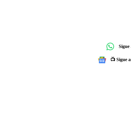
Sigue
📺 Sigue a