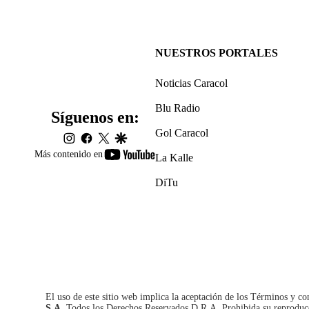
NUESTROS PORTALES
Noticias Caracol
Blu Radio
Síguenos en:
Gol Caracol
instagram
facebook
twitter
google
youtube-
Más contenido en
La Kalle
footer
DiTu
El uso de este sitio web implica la aceptación de los
Términos y co
S.A.
Todos los Derechos Reservados D.R.A. Prohibida su reproducció