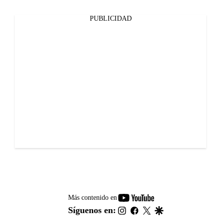
PUBLICIDAD
youtube-
Más contenido en
footer
instagram
facebook
twitter
google
Síguenos en: