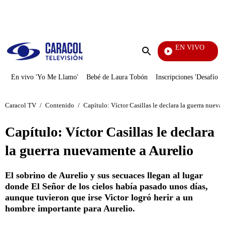
PUBLICIDAD
EN VIVO
Notic
Enviar
búsqueda
En vivo 'Yo Me Llamo'
Bebé de Laura Tobón
Inscripciones 'Desafío'
Caracol TV
/
Contenido
/
Capítulo: Víctor Casillas le declara la guerra nueva
Capítulo: Víctor Casillas le declara
la guerra nuevamente a Aurelio
El sobrino de Aurelio y sus secuaces llegan al lugar
donde El Señor de los cielos había pasado unos días,
aunque tuvieron que irse Victor logró herir a un
hombre importante para Aurelio.