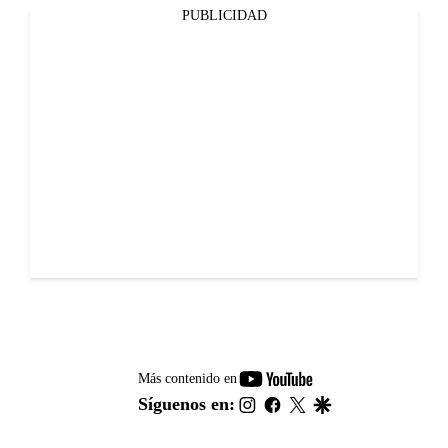
PUBLICIDAD
youtube-
Más contenido en
footer
instagram
facebook
twitter
google
Síguenos en: