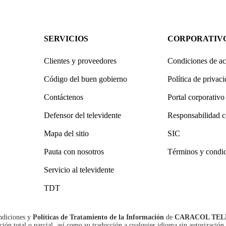
SERVICIOS
CORPORATIV
Clientes y proveedores
Condiciones de ac
Código del buen gobierno
Política de privac
Contáctenos
Portal corporativo
Defensor del televidente
Responsabilidad c
Mapa del sitio
SIC
Pauta con nosotros
Términos y condi
Servicio al televidente
TDT
ndiciones
y
Políticas de Tratamiento de la Información
de
CARACOL TEL
n total o parcial, así como su traducción a cualquier idioma sin autorización 