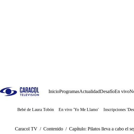
Inicio
Programas
Actualidad
Desafío
En vivo
No
Bebé de Laura Tobón
En vivo 'Yo Me Llamo'
Inscripciones 'Des
Juegos
Caracol TV
/
Contenido
/
Capítulo: Pilatos lleva a cabo el s