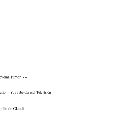
PUBLICIDAD
velas
Humor
afío'
YouTube Caracol Televisión
epelio de Claudia