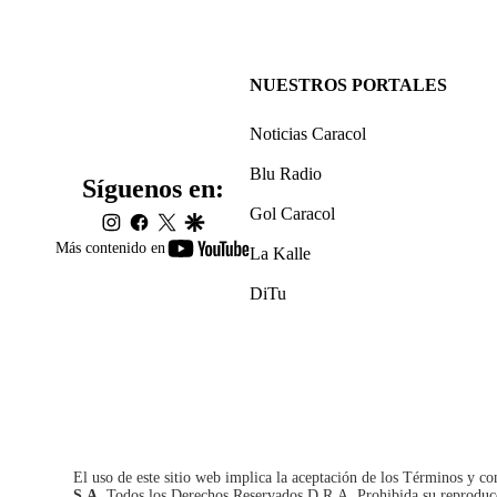
NUESTROS PORTALES
Noticias Caracol
Blu Radio
Síguenos en:
Gol Caracol
instagram
facebook
twitter
google
youtube-
Más contenido en
La Kalle
footer
DiTu
El uso de este sitio web implica la aceptación de los
Términos y co
S.A.
Todos los Derechos Reservados D.R.A. Prohibida su reproducció