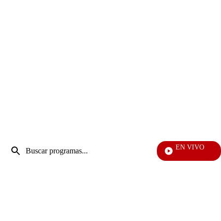
Entrada
EN VIVO
de
EF
Enviar
búsqueda
búsqueda