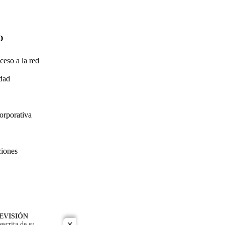
O
ceso a la red
idad
orporativa
ciones
EVISIÓN
escrita de su