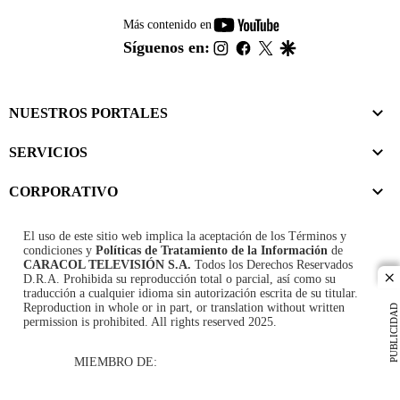
youtube-
Más contenido en
footer
instagram
facebook
twitter
google
Síguenos en:
NUESTROS PORTALES
SERVICIOS
CORPORATIVO
El uso de este sitio web implica la aceptación de los
Términos y
condiciones
y
Políticas de Tratamiento de la Información
de
CARACOL TELEVISIÓN S.A.
Todos los Derechos Reservados
D.R.A. Prohibida su reproducción total o parcial, así como su
cl
traducción a cualquier idioma sin autorización escrita de su titular.
Reproduction in whole or in part, or translation without written
PUBLICIDAD
permission is prohibited. All rights reserved 2025.
MIEMBRO DE: