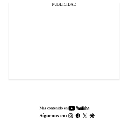
PUBLICIDAD
youtube-
Más contenido en
footer
instagram
facebook
twitter
google
Síguenos en: