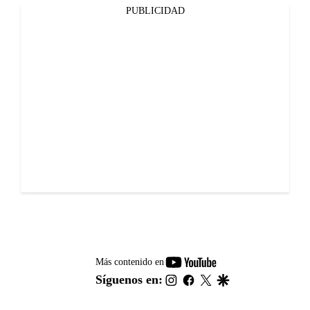
PUBLICIDAD
youtube-
Más contenido en
footer
instagram
facebook
twitter
google
Síguenos en: