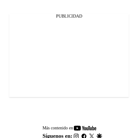
PUBLICIDAD
youtube-
Más contenido en
footer
instagram
facebook
twitter
google
Síguenos en: