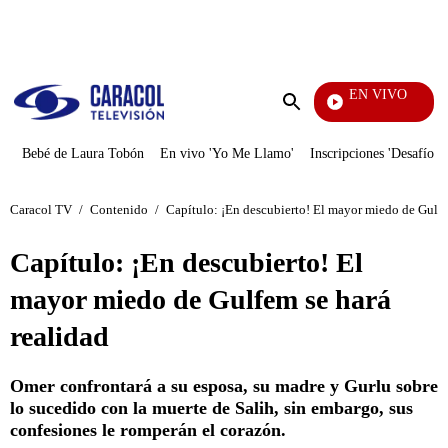
PUBLICIDAD
EN VIVO
Mi Peca
Enviar
búsqueda
Bebé de Laura Tobón
En vivo 'Yo Me Llamo'
Inscripciones 'Desafío'
Caracol TV
/
Contenido
/
Capítulo: ¡En descubierto! El mayor miedo de Gulfe
Capítulo: ¡En descubierto! El
mayor miedo de Gulfem se hará
realidad
Omer confrontará a su esposa, su madre y Gurlu sobre
lo sucedido con la muerte de Salih, sin embargo, sus
confesiones le romperán el corazón.