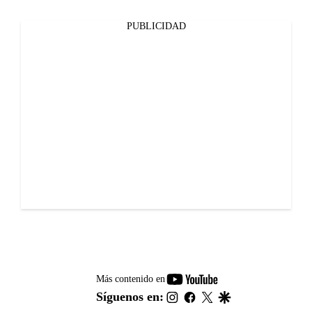
PUBLICIDAD
youtube-
Más contenido en
footer
instagram
facebook
twitter
google
Síguenos en: