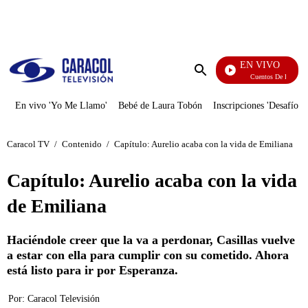
PUBLICIDAD
EN VIVO
Cuentos De Los Her
Enviar
búsqueda
En vivo 'Yo Me Llamo'
Bebé de Laura Tobón
Inscripciones 'Desafío'
Caracol TV
/
Contenido
/
Capítulo: Aurelio acaba con la vida de Emiliana
Capítulo: Aurelio acaba con la vida
de Emiliana
Haciéndole creer que la va a perdonar, Casillas vuelve
a estar con ella para cumplir con su cometido. Ahora
está listo para ir por Esperanza.
Por:
Caracol Televisión