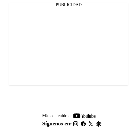
PUBLICIDAD
youtube-
Más contenido en
footer
instagram
facebook
twitter
google
Síguenos en: