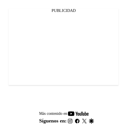
PUBLICIDAD
youtube-
Más contenido en
footer
instagram
facebook
twitter
google
Síguenos en: