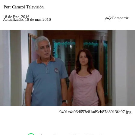
Por:
Caracol Televisión
18 de Ene, 2016
Compartir
Actualizado: 18 de mar, 2016
9401c4a96d653e81ad9cb87d8913fd97.jpg