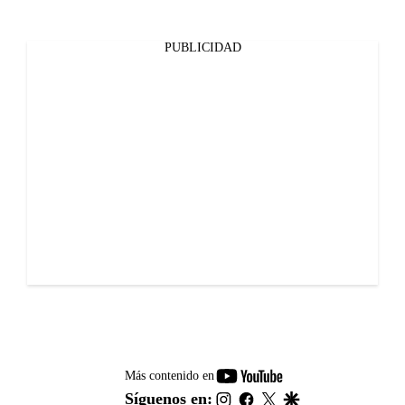
PUBLICIDAD
youtube-
Más contenido en
footer
instagram
facebook
twitter
google
Síguenos en: