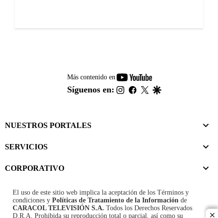
youtube-
Más contenido en
footer
instagram
facebook
twitter
google
Síguenos en:
NUESTROS PORTALES
SERVICIOS
CORPORATIVO
El uso de este sitio web implica la aceptación de los
Términos y
condiciones
y
Políticas de Tratamiento de la Información
de
CARACOL TELEVISIÓN S.A.
Todos los Derechos Reservados
D.R.A. Prohibida su reproducción total o parcial, así como su