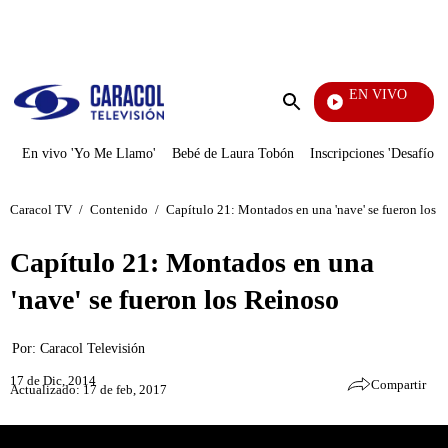
PUBLICIDAD
EN VIVO
Televentas
Enviar
búsqueda
En vivo 'Yo Me Llamo'
Bebé de Laura Tobón
Inscripciones 'Desafío'
Caracol TV
/
Contenido
/
Capítulo 21: Montados en una 'nave' se fueron los 
Capítulo 21: Montados en una
'nave' se fueron los Reinoso
Por:
Caracol Televisión
17 de Dic, 2014
Compartir
Actualizado: 17 de feb, 2017