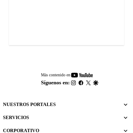
youtube-
Más contenido en
footer
instagram
facebook
twitter
google
Síguenos en:
NUESTROS PORTALES
SERVICIOS
CORPORATIVO