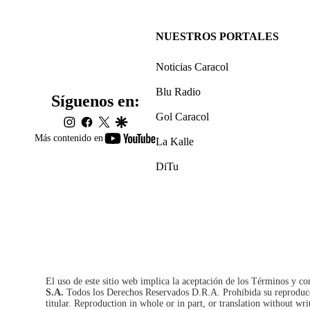
NUESTROS PORTALES
Noticias Caracol
Blu Radio
Síguenos en:
Gol Caracol
instagram
facebook
twitter
google
youtube-
Más contenido en
La Kalle
footer
DiTu
El uso de este sitio web implica la aceptación de los
Términos y co
S.A.
Todos los Derechos Reservados D.R.A. Prohibida su reproducció
titular. Reproduction in whole or in part, or translation without wri