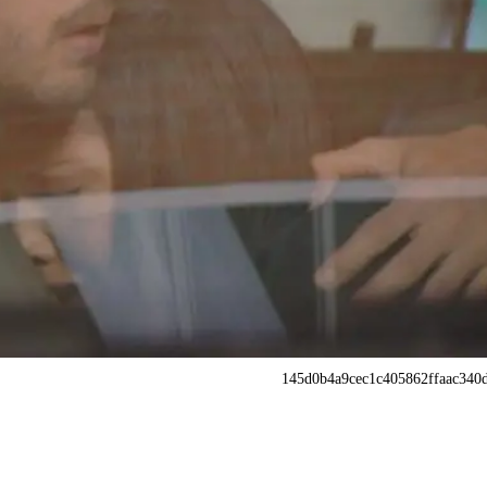
145d0b4a9cec1c405862ffaac340d