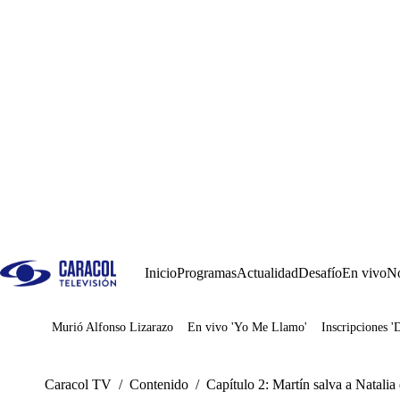
Inicio
Programas
Actualidad
Desafío
En vivo
No
Murió Alfonso Lizarazo
En vivo 'Yo Me Llamo'
Inscripciones '
Juegos
Caracol TV
/
Contenido
/
Capítulo 2: Martín salva a Natalia