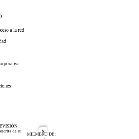
O
ceso a la red
idad
orporativa
ciones
EVISIÓN
escrita de su
close
MIEMBRO DE: