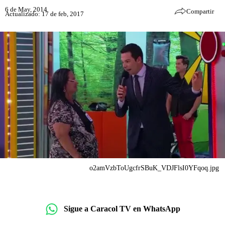
6 de May, 2014
Compartir
Actualizado: 17 de feb, 2017
o2amVzbToUgcfrSBuK_VDJFlsI0YFqoq.jpg
Sigue a Caracol TV en WhatsApp