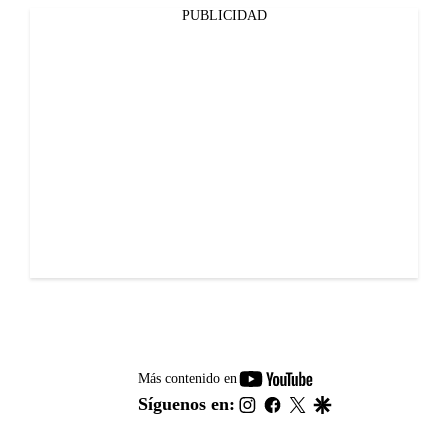
PUBLICIDAD
youtube-
Más contenido en
footer
instagram
facebook
twitter
google
Síguenos en: