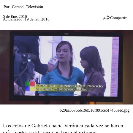
Por:
Caracol Televisión
5 de Ene, 2016
Compartir
Actualizado: 19 de feb, 2016
b29aa36756619d516f891cebf7455aec.jpg
Los celos de Gabriela hacia Verónica cada vez se hacen
más fuertes y esta vez van hasta el extremo.