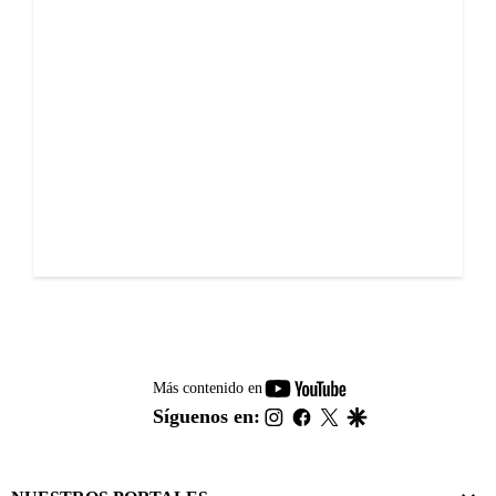
youtube-
Más contenido en
footer
instagram
facebook
twitter
google
Síguenos en: