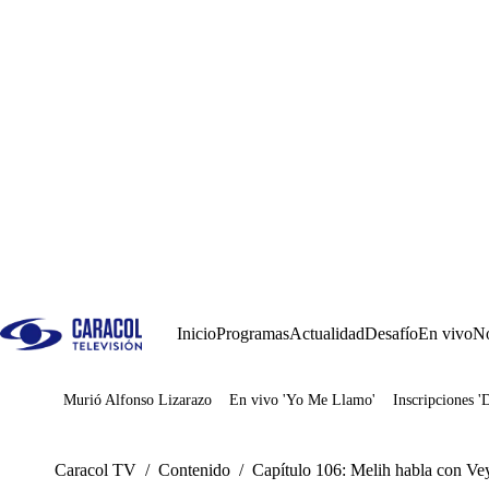
Inicio
Programas
Actualidad
Desafío
En vivo
No
Murió Alfonso Lizarazo
En vivo 'Yo Me Llamo'
Inscripciones '
Juegos
Caracol TV
/
Contenido
/
Capítulo 106: Melih habla con Vey