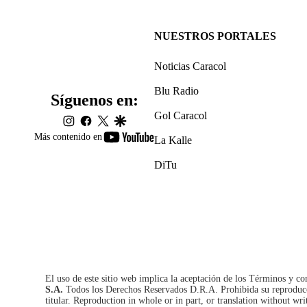
NUESTROS PORTALES
Noticias Caracol
Blu Radio
Síguenos en:
Gol Caracol
instagram
facebook
twitter
google
youtube-
Más contenido en
La Kalle
footer
DiTu
El uso de este sitio web implica la aceptación de los
Términos y co
S.A.
Todos los Derechos Reservados D.R.A. Prohibida su reproducció
titular. Reproduction in whole or in part, or translation without wri