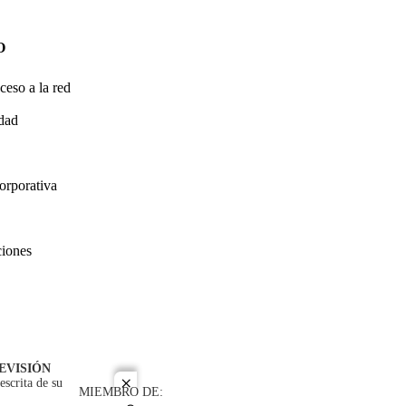
O
ceso a la red
idad
orporativa
ciones
EVISIÓN
escrita de su
close
MIEMBRO DE: