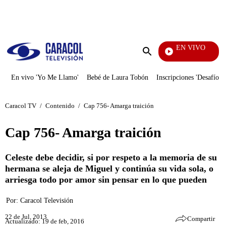
PUBLICIDAD
EN VIVO
Notic
Enviar
búsqueda
En vivo 'Yo Me Llamo'
Bebé de Laura Tobón
Inscripciones 'Desafío'
Caracol TV
/
Contenido
/
Cap 756- Amarga traición
Cap 756- Amarga traición
Celeste debe decidir, si por respeto a la memoria de su
hermana se aleja de Miguel y continúa su vida sola, o
arriesga todo por amor sin pensar en lo que pueden
Por:
Caracol Televisión
22 de Jul, 2013
Compartir
Actualizado: 19 de feb, 2016