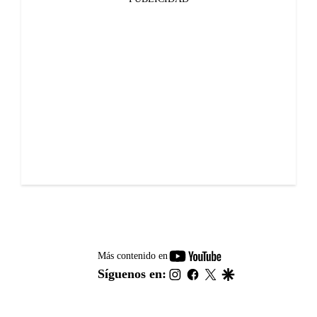
youtube-
Más contenido en
footer
instagram
facebook
twitter
google
Síguenos en: