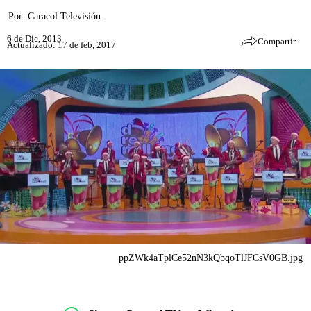
Por:
Caracol Televisión
6 de Dic, 2013
Compartir
Actualizado: 17 de feb, 2017
ppZWk4aTplCe52nN3kQbqoTlJFCsV0GB.jpg