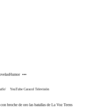
PUBLICIDAD
velas
Humor
afío'
YouTube Caracol Televisión
 con broche de oro las batallas de La Voz Teens