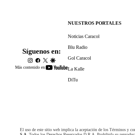
NUESTROS PORTALES
Noticias Caracol
Blu Radio
Síguenos en:
Gol Caracol
instagram
facebook
twitter
google
youtube-
Más contenido en
La Kalle
footer
DiTu
El uso de este sitio web implica la aceptación de los
Términos y co
S.A.
Todos los Derechos Reservados D.R.A. Prohibida su reproducció