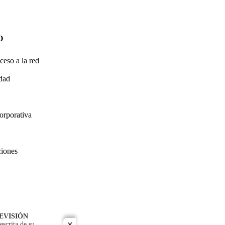
O
ceso a la red
idad
orporativa
ciones
EVISIÓN
escrita de su