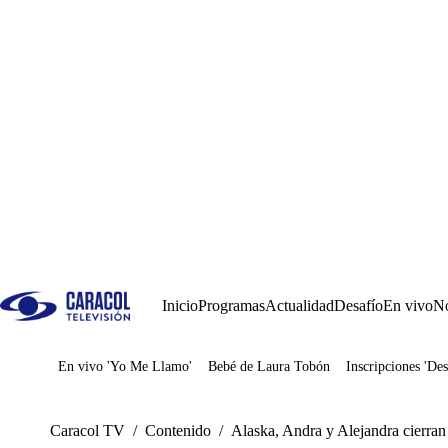
Inicio
Programas
Actualidad
Desafío
En vivo
No
En vivo 'Yo Me Llamo'
Bebé de Laura Tobón
Inscripciones 'Des
Juegos
Caracol TV
/
Contenido
/
Alaska, Andra y Alejandra cierran