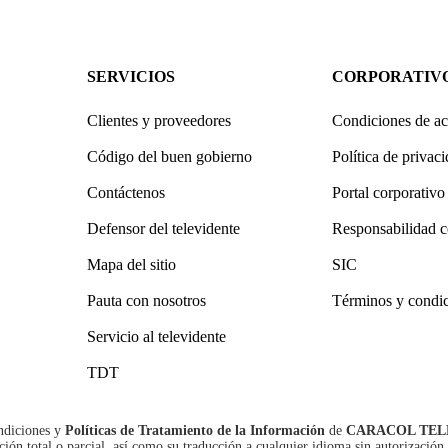
SERVICIOS
CORPORATIV
Clientes y proveedores
Condiciones de ac
Código del buen gobierno
Política de privac
Contáctenos
Portal corporativo
Defensor del televidente
Responsabilidad c
Mapa del sitio
SIC
Pauta con nosotros
Términos y condi
Servicio al televidente
TDT
ndiciones
y
Políticas de Tratamiento de la Información
de
CARACOL TEL
n total o parcial, así como su traducción a cualquier idioma sin autorización 