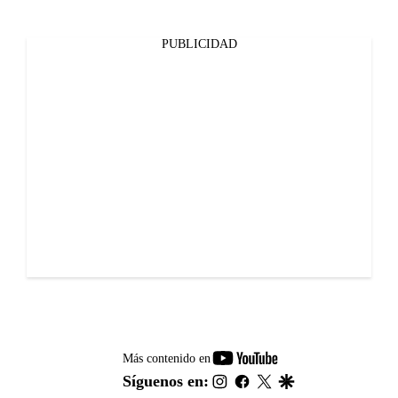
PUBLICIDAD
youtube-
Más contenido en
footer
instagram
facebook
twitter
google
Síguenos en: