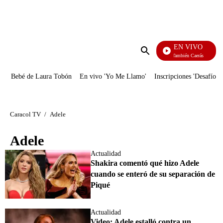
PUBLICIDAD
EN VIVO
También Caerás
Enviar
búsqueda
Bebé de Laura Tobón
En vivo 'Yo Me Llamo'
Inscripciones 'Desafío'
Caracol TV
/
Adele
Adele
Actualidad
Shakira comentó qué hizo Adele
cuando se enteró de su separación de
Piqué
Actualidad
Video: Adele estalló contra un