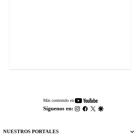
youtube-
Más contenido en
footer
instagram
facebook
twitter
google
Síguenos en:
NUESTROS PORTALES