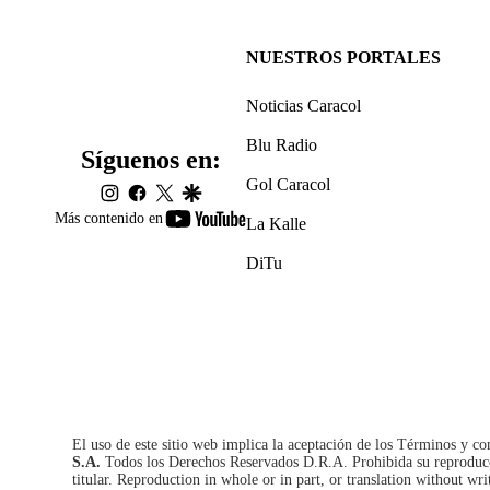
NUESTROS PORTALES
Noticias Caracol
Blu Radio
Síguenos en:
Gol Caracol
instagram
facebook
twitter
google
youtube-
Más contenido en
La Kalle
footer
DiTu
El uso de este sitio web implica la aceptación de los
Términos y co
S.A.
Todos los Derechos Reservados D.R.A. Prohibida su reproducció
titular. Reproduction in whole or in part, or translation without wri