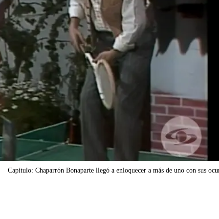
Capítulo: Chaparrón Bonaparte llegó a enloquecer a más de uno con sus ocu