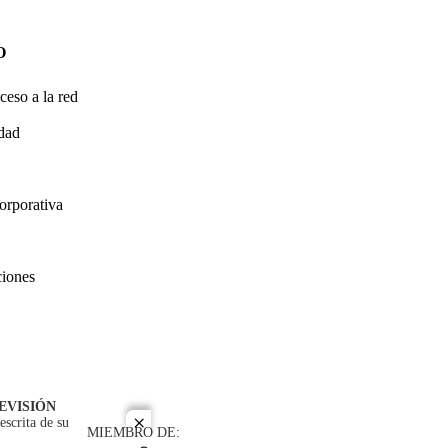
O
ceso a la red
idad
orporativa
ciones
EVISIÓN
escrita de su
close
MIEMBRO DE: