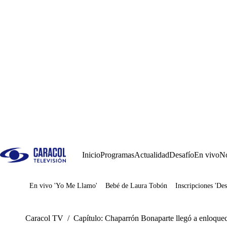
Inicio
Programas
Actualidad
Desafío
En vivo
No
En vivo 'Yo Me Llamo'
Bebé de Laura Tobón
Inscripciones 'Des
Juegos
Caracol TV
/
Capítulo: Chaparrón Bonaparte llegó a enloquec