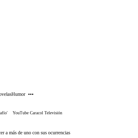
PUBLICIDAD
velas
Humor
afío'
YouTube Caracol Televisión
er a más de uno con sus ocurrencias