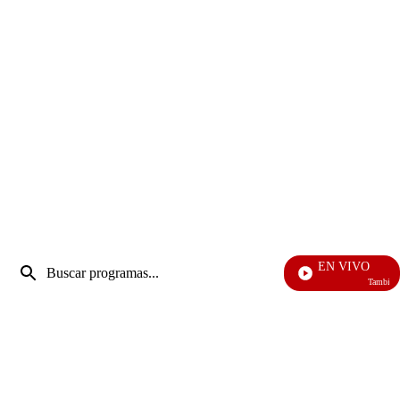
Entrada
EN VIVO
de
También Caer
Enviar
búsqueda
búsqueda