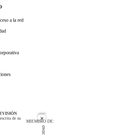
O
ceso a la red
idad
orporativa
ciones
EVISIÓN
escrita de su
close
MIEMBRO DE: