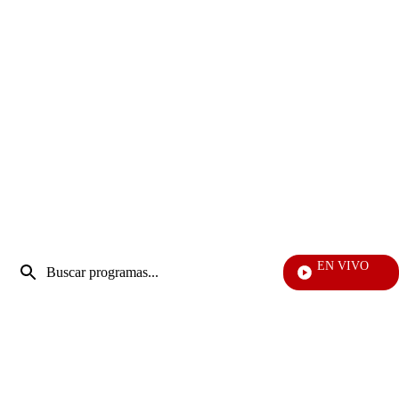
Entrada
EN VIVO
de
EF
Enviar
búsqueda
búsqueda