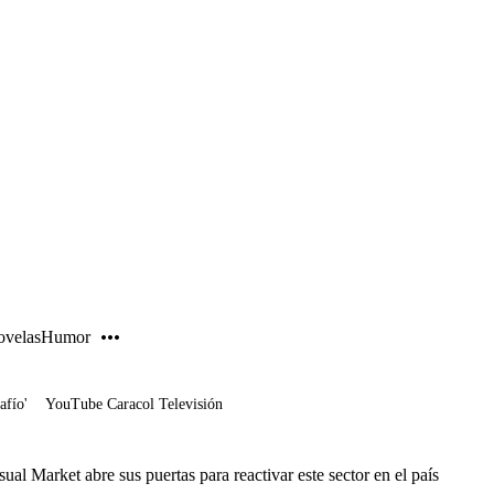
PUBLICIDAD
velas
Humor
afío'
YouTube Caracol Televisión
al Market abre sus puertas para reactivar este sector en el país