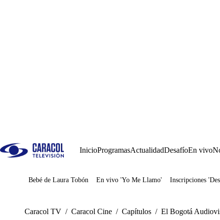
Inicio
Programas
Actualidad
Desafío
En vivo
No
Bebé de Laura Tobón
En vivo 'Yo Me Llamo'
Inscripciones 'Des
Juegos
Caracol TV
/
Caracol Cine
/
Capítulos
/
El Bogotá Audiovisu