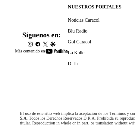
NUESTROS PORTALES
Noticias Caracol
Blu Radio
Síguenos en:
Gol Caracol
instagram
facebook
twitter
google
youtube-
Más contenido en
La Kalle
footer
DiTu
El uso de este sitio web implica la aceptación de los
Términos y co
S.A.
Todos los Derechos Reservados D.R.A. Prohibida su reproducció
titular. Reproduction in whole or in part, or translation without wri