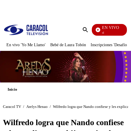
PUBLICIDAD
EN VIVO
Noticias Caracol
Enviar
búsqueda
En vivo 'Yo Me Llamo'
Bebé de Laura Tobón
Inscripciones 'Desafío'
Inicio
Caracol TV
/
Arelys Henao
/
Wilfredo logra que Nando confiese y les explica a
Wilfredo logra que Nando confiese