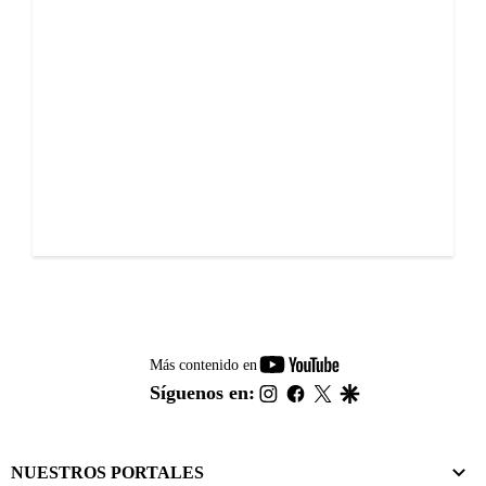
youtube-
Más contenido en
footer
instagram
facebook
twitter
google
Síguenos en:
NUESTROS PORTALES