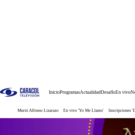
Inicio
Programas
Actualidad
Desafío
En vivo
No
Murió Alfonso Lizarazo
En vivo 'Yo Me Llamo'
Inscripciones '
Juegos