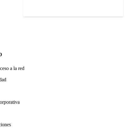
O
ceso a la red
idad
orporativa
ciones