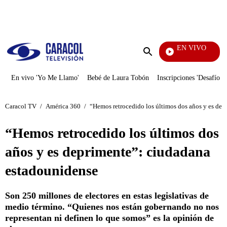
PUBLICIDAD
EN VIVO
Televentas
Enviar
búsqueda
En vivo 'Yo Me Llamo'
Bebé de Laura Tobón
Inscripciones 'Desafío'
Caracol TV
/
América 360
/
“Hemos retrocedido los últimos dos años y es de
“Hemos retrocedido los últimos dos
años y es deprimente”: ciudadana
estadounidense
Son 250 millones de electores en estas legislativas de
medio término. “Quienes nos están gobernando no nos
representan ni definen lo que somos” es la opinión de