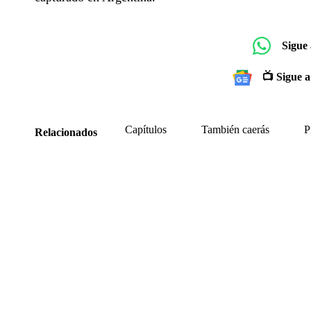
Sigue
📺 Sigue a
Capítulos
También caerás
P
Relacionados