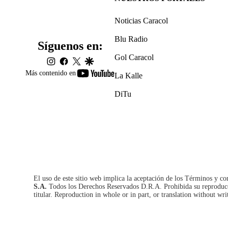
Noticias Caracol
Blu Radio
Síguenos en:
Gol Caracol
instagram
facebook
twitter
google
youtube-
Más contenido en
La Kalle
footer
DiTu
El uso de este sitio web implica la aceptación de los
Términos y co
S.A.
Todos los Derechos Reservados D.R.A. Prohibida su reproducció
titular. Reproduction in whole or in part, or translation without wri