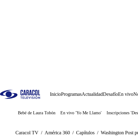
Inicio
Programas
Actualidad
Desafío
En vivo
No
Bebé de Laura Tobón
En vivo 'Yo Me Llamo'
Inscripciones 'Des
Juegos
Caracol TV
/
América 360
/
Capítulos
/
Washington Post pu