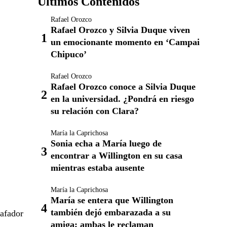
Últimos Contenidos
Rafael Orozco
Rafael Orozco y Silvia Duque viven
un emocionante momento en ‘Campai
Chipuco’
Rafael Orozco
Rafael Orozco conoce a Silvia Duque
en la universidad. ¿Pondrá en riesgo
su relación con Clara?
María la Caprichosa
Sonia echa a María luego de
encontrar a Willington en su casa
mientras estaba ausente
María la Caprichosa
María se entera que Willington
también dejó embarazada a su
tafador
amiga; ambas le reclaman