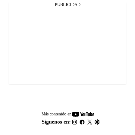
PUBLICIDAD
youtube-
Más contenido en
footer
instagram
facebook
twitter
google
Síguenos en: