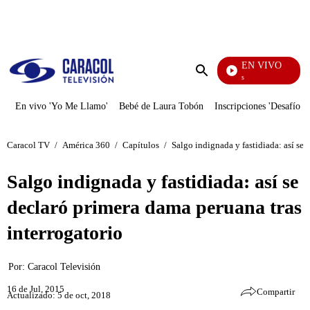
PUBLICIDAD
EN VIVO
También Caerás
Enviar
búsqueda
En vivo 'Yo Me Llamo'
Bebé de Laura Tobón
Inscripciones 'Desafío'
Caracol TV
/
América 360
/
Capítulos
/
Salgo indignada y fastidiada: así se 
Salgo indignada y fastidiada: así se
declaró primera dama peruana tras
interrogatorio
Por:
Caracol Televisión
16 de Jul, 2015
Compartir
Actualizado: 5 de oct, 2018