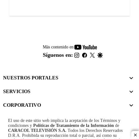
youtube-
Más contenido en
footer
instagram
facebook
twitter
google
Síguenos en:
NUESTROS PORTALES
SERVICIOS
CORPORATIVO
El uso de este sitio web implica la aceptación de los
Términos y
condiciones
y
Políticas de Tratamiento de la Información
de
CARACOL TELEVISIÓN S.A.
Todos los Derechos Reservados
D.R.A. Prohibida su reproducción total o parcial, así como su
cl