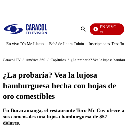
PUBLICIDAD
EN VIVO
Sábados Felices
Enviar
búsqueda
En vivo 'Yo Me Llamo'
Bebé de Laura Tobón
Inscripciones 'Desafío'
Caracol TV
/
América 360
/
Capítulos
/
¿La probaría? Vea la lujosa hamburg
¿La probaría? Vea la lujosa
hamburguesa hecha con hojas de
oro comestibles
En Bucaramanga, el restaurante Toro Mc Coy ofrece a
sus comensales una lujosa hamburguesa de $57
dólares.