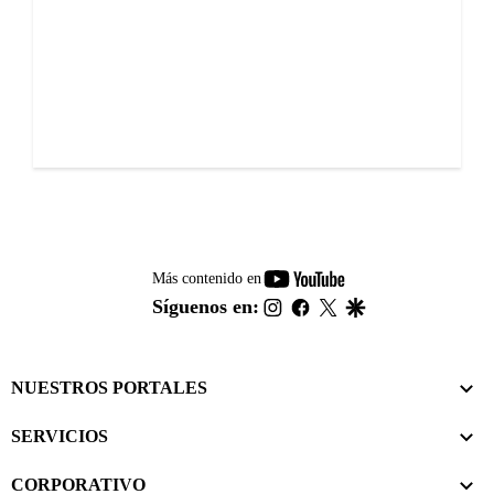
youtube-
Más contenido en
footer
instagram
facebook
twitter
google
Síguenos en:
NUESTROS PORTALES
SERVICIOS
CORPORATIVO