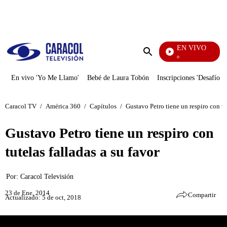
PUBLICIDAD
EN VIVO
Yo Me Llamo
Enviar
búsqueda
En vivo 'Yo Me Llamo'
Bebé de Laura Tobón
Inscripciones 'Desafío'
Caracol TV
/
América 360
/
Capítulos
/
Gustavo Petro tiene un respiro con tut
Gustavo Petro tiene un respiro con
tutelas falladas a su favor
Por:
Caracol Televisión
23 de Ene, 2014
Compartir
Actualizado: 5 de oct, 2018