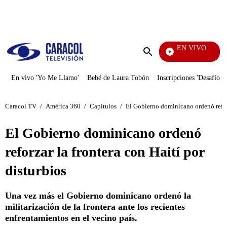
PUBLICIDAD
EN VIVO
Día A Día
Enviar
búsqueda
En vivo 'Yo Me Llamo'
Bebé de Laura Tobón
Inscripciones 'Desafío'
Caracol TV
/
América 360
/
Capítulos
/
El Gobierno dominicano ordenó reforz
El Gobierno dominicano ordenó
reforzar la frontera con Haití por
disturbios
Una vez más el Gobierno dominicano ordenó la
militarización de la frontera ante los recientes
enfrentamientos en el vecino país.