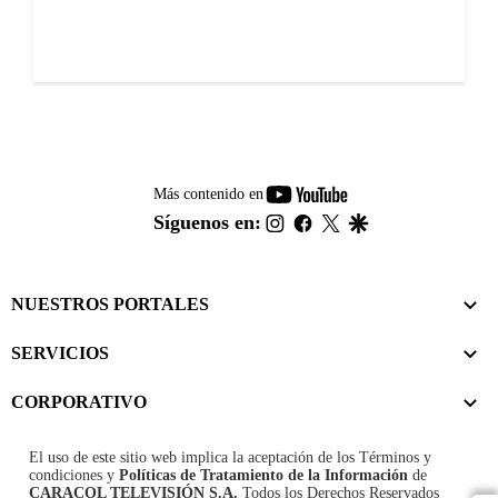
youtube-
Más contenido en
footer
instagram
facebook
twitter
google
Síguenos en:
NUESTROS PORTALES
SERVICIOS
CORPORATIVO
El uso de este sitio web implica la aceptación de los
Términos y
condiciones
y
Políticas de Tratamiento de la Información
de
CARACOL TELEVISIÓN S.A.
Todos los Derechos Reservados