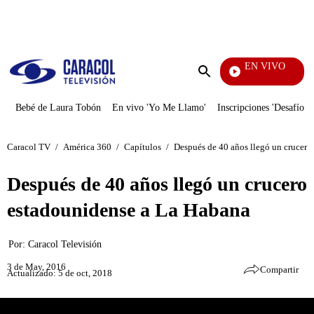
PUBLICIDAD
EN VIVO
Día A Día
Enviar
búsqueda
Bebé de Laura Tobón
En vivo 'Yo Me Llamo'
Inscripciones 'Desafío'
Caracol TV
/
América 360
/
Capítulos
/
Después de 40 años llegó un crucero
Después de 40 años llegó un crucero
estadounidense a La Habana
Por:
Caracol Televisión
3 de May, 2016
Compartir
Actualizado: 5 de oct, 2018