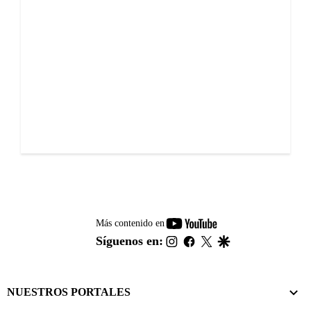
youtube-
Más contenido en
footer
instagram
facebook
twitter
google
Síguenos en:
NUESTROS PORTALES