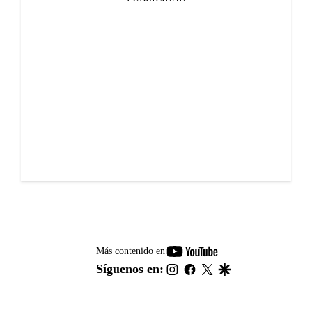
youtube-
Más contenido en
footer
instagram
facebook
twitter
google
Síguenos en: