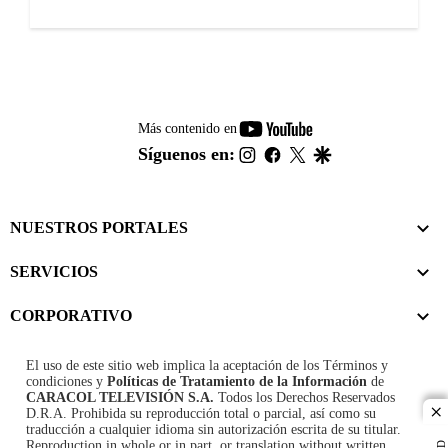
youtube-
Más contenido en
footer
instagram
facebook
twitter
google
Síguenos en:
NUESTROS PORTALES
SERVICIOS
CORPORATIVO
El uso de este sitio web implica la aceptación de los
Términos y
condiciones
y
Políticas de Tratamiento de la Información
de
CARACOL TELEVISIÓN S.A.
Todos los Derechos Reservados
D.R.A. Prohibida su reproducción total o parcial, así como su
cl
traducción a cualquier idioma sin autorización escrita de su titular.
Reproduction in whole or in part, or translation without written