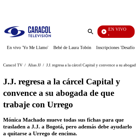
PUBLICIDAD
EN VIVO
Sábados Felices
Enviar
búsqueda
En vivo 'Yo Me Llamo'
Bebé de Laura Tobón
Inscripciones 'Desafío'
Caracol TV
/
Alias JJ
/
J.J. regresa a la cárcel Capital y convence a su abogada
J.J. regresa a la cárcel Capital y
convence a su abogada de que
trabaje con Urrego
Mónica Machado mueve todas sus fichas para que
trasladen a J.J. a Bogotá, pero además debe ayudarlo
a quitarse a Urrego de encima.