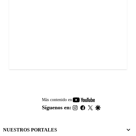
youtube-
Más contenido en
footer
instagram
facebook
twitter
google
Síguenos en:
NUESTROS PORTALES