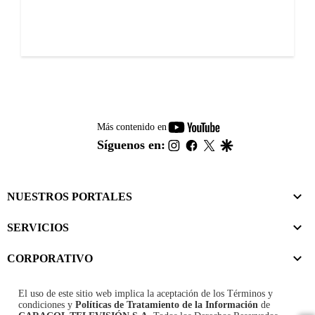
youtube-
Más contenido en
footer
instagram
facebook
twitter
google
Síguenos en:
NUESTROS PORTALES
SERVICIOS
CORPORATIVO
El uso de este sitio web implica la aceptación de los
Términos y
condiciones
y
Políticas de Tratamiento de la Información
de