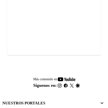
youtube-
Más contenido en
footer
instagram
facebook
twitter
google
Síguenos en:
NUESTROS PORTALES