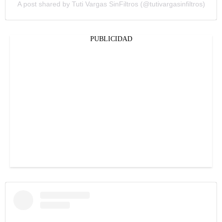
A post shared by Tuti Vargas SinFiltros (@tutivargasinfiltros)
PUBLICIDAD