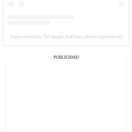
A post shared by Tuti Vargas SinFiltros (@tutivargasinfiltros)
PUBLICIDAD