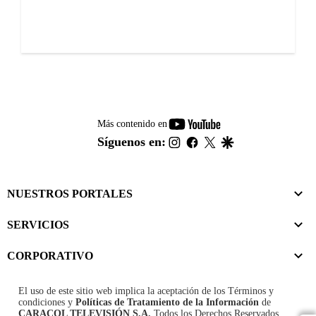
youtube-
Más contenido en
footer
instagram
facebook
twitter
google
Síguenos en:
NUESTROS PORTALES
SERVICIOS
CORPORATIVO
El uso de este sitio web implica la aceptación de los
Términos y
condiciones
y
Políticas de Tratamiento de la Información
de
CARACOL TELEVISIÓN S.A.
Todos los Derechos Reservados