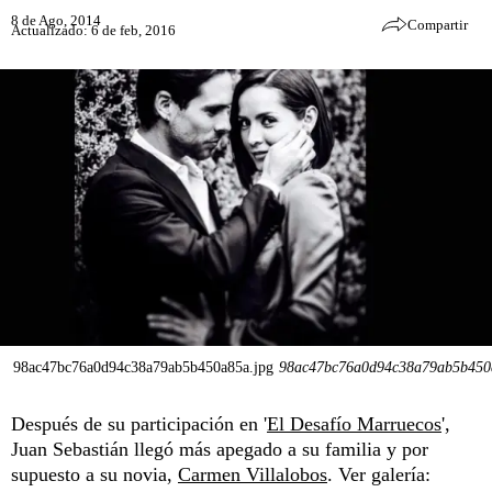
8 de Ago, 2014
Compartir
Actualizado: 6 de feb, 2016
98ac47bc76a0d94c38a79ab5b450a85a.jpg
98ac47bc76a0d94c38a79ab5b450
Después de su participación en '
El Desafío Marruecos
',
Juan Sebastián llegó más apegado a su familia y por
supuesto a su novia,
Carmen Villalobos
. Ver galería: