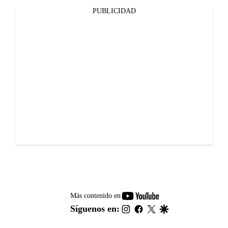
PUBLICIDAD
youtube-
Más contenido en
footer
instagram
facebook
twitter
google
Síguenos en: