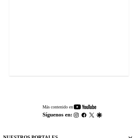
youtube-
Más contenido en
footer
instagram
facebook
twitter
google
Síguenos en:
NUESTROS PORTALES