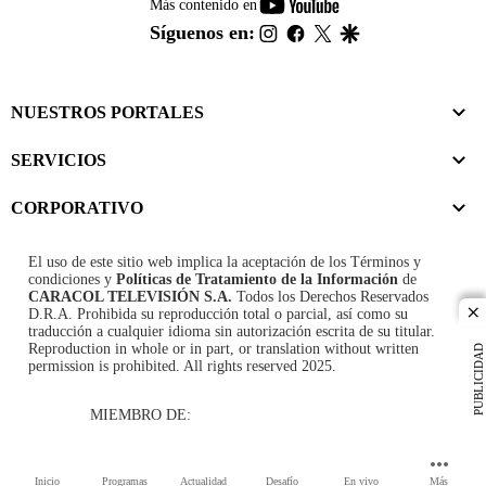
youtube-
Más contenido en
footer
instagram
facebook
twitter
google
Síguenos en:
NUESTROS PORTALES
SERVICIOS
CORPORATIVO
El uso de este sitio web implica la aceptación de los
Términos y
condiciones
y
Políticas de Tratamiento de la Información
de
CARACOL TELEVISIÓN S.A.
Todos los Derechos Reservados
D.R.A. Prohibida su reproducción total o parcial, así como su
cl
traducción a cualquier idioma sin autorización escrita de su titular.
Reproduction in whole or in part, or translation without written
PUBLICIDAD
permission is prohibited. All rights reserved 2025.
MIEMBRO DE:
Inicio
Programas
Actualidad
Desafío
En vivo
Más