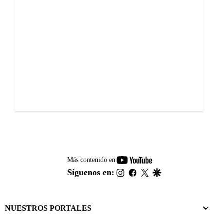
youtube-
Más contenido en
footer
instagram
facebook
twitter
google
Síguenos en:
NUESTROS PORTALES